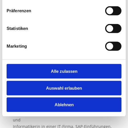
Präferenzen
Statistiken
Marketing
Alle zulassen
Auswahl erlauben
Mein Name ist Beate Graf.
Heilpraktikerin in Leinfelden-Echterdingen seit 15
Ablehnen
Jahren.
Vorher war ich etwas ganz anderes: Mathematikerin
und
Informatikerin in einer IT-Firma. SAP-Einführungen,