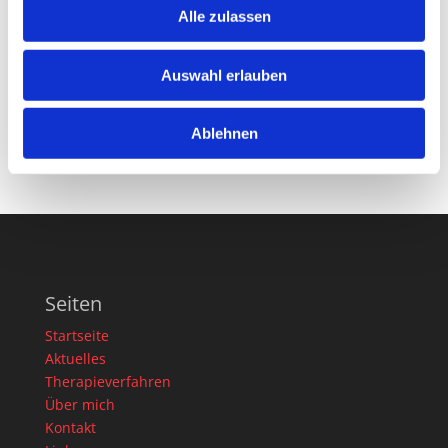
Alle zulassen
Paracelsus-Beratung gibt es hier in meiner
Praxis unter telefonischer Voranmeldung.
Auswahl erlauben
Zurück
Ablehnen
Seiten
Startseite
Aktuelles
Therapieverfahren
Über mich
Kontakt