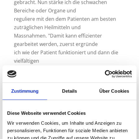
gebracht. Nun stärke ich die schwachen
Bereiche oder Organe und
reguliere mit den dem Patienten am besten
zuträglichen Heilmitteln und
Massnahmen. "Damit kann effizienter
gearbeitet werden, zuerst ergründe
ich wie der Patient funktioniert und dann die
vielfältigen
Therapiemöglichkeiten, auf den Typ Mensch,
der sie bekommt abgestimmt.
Das ist mein Ideal der modernen
Zustimmung
Details
Über Cookies
Naturmedizin".
Jeder kennt sein Sternzeichen und jeder Arzt
Diese Webseite verwendet Cookies
verzeichnet das Geburtsdatum auf die
Wir verwenden Cookies, um Inhalte und Anzeigen zu
Krankengeschichte. Diese Tradition
personalisieren, Funktionen für soziale Medien anbieten
hat viel mehr Inhalt als wir denken würden. Sie
zu können und die Zugriffe auf unsere Website zu